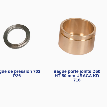
gue de pression 702
Bague porte joints D50
P26
HT 50 mm URACA KD
716