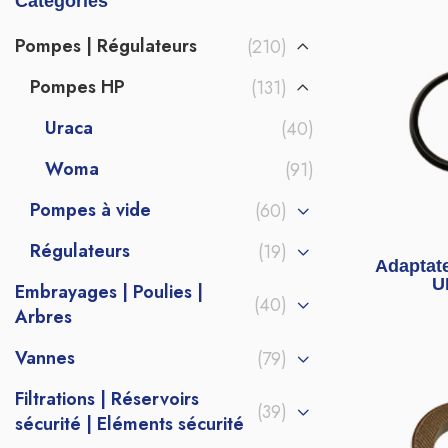
Catégories
Pompes | Régulateurs
(210)
Pompes HP
(131)
Uraca
(40)
Woma
(91)
Pompes à vide
(60)
Régulateurs
(19)
Adaptat
U
Embrayages | Poulies |
(40)
Arbres
Vannes
(79)
Filtrations | Réservoirs
(39)
sécurité | Eléments sécurité