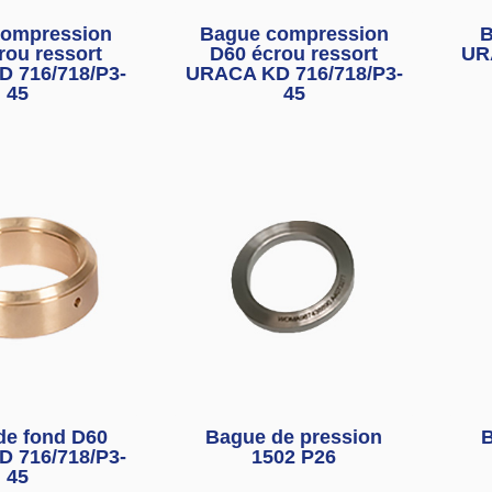
compression
Bague compression
B
rou ressort
D60 écrou ressort
UR
 716/718/P3-
URACA KD 716/718/P3-
45
45
de fond D60
Bague de pression
B
 716/718/P3-
1502 P26
45