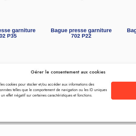
sse garniture
Bague presse garniture
Bag
02 P35
702 P22
Gérer le consentement aux cookies
e les cookies pour stocker et/ou accéder aux informations des
s données telles que le comportement de navigation ou les ID uniques
un effet négatif sur certaines caractéristiques et fonctions.
sse garniture
Bague presse garniture