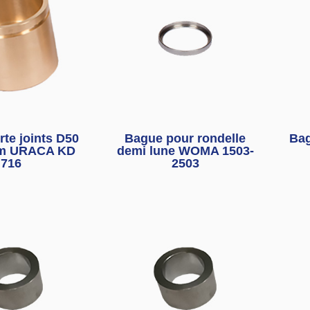
te joints D50
Bague pour rondelle
Bag
m URACA KD
demi lune WOMA 1503-
716
2503