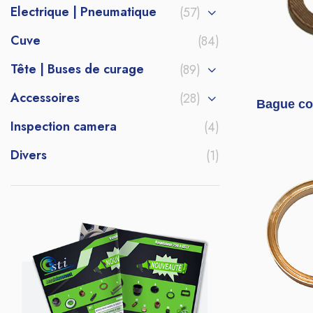
Electrique | Pneumatique
(57)
Cuve
(84)
Tête | Buses de curage
(89)
Accessoires
(28)
Bague co
Inspection camera
(4)
Divers
(1)