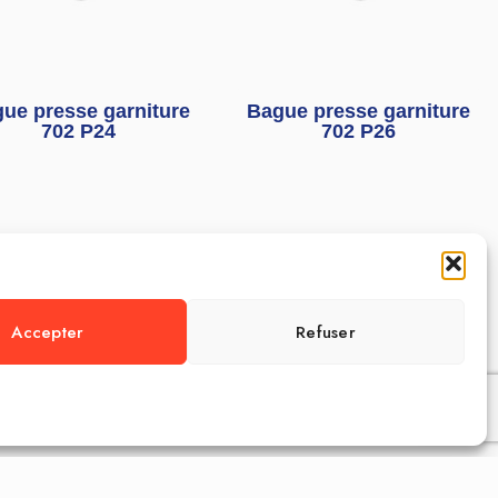
ue presse garniture
Bague presse garniture
702 P24
702 P26
Accepter
Refuser
Bague résine de
Bague résine de