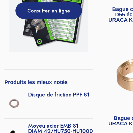
Bague 
Consulter en ligne
D55 éc
URACA KD
Produits les mieux notés
Disque de friction PPF 81
Bague 
URACA KD
Moyeu acier EMB 81
DIAM 42/HU750-HU1000