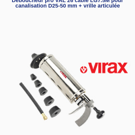
Déboucheur pro VAL 26 câble LG7.5M pour
canalisation D25-50 mm + vrille articulée