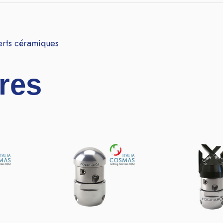
erts céramiques
ires