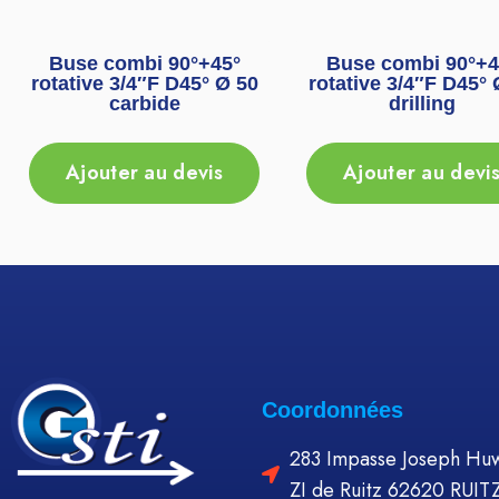
Buse combi 90°+45°
Buse combi 90°+4
rotative 3/4″F D45° Ø 50
rotative 3/4″F D45° 
carbide
drilling
Ajouter au devis
Ajouter au devi
Coordonnées
283 Impasse Joseph Huw
ZI de Ruitz 62620 RUIT