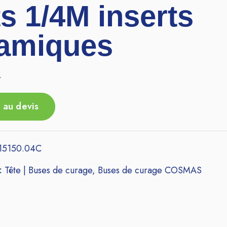
ts 1/4M inserts
amiques
r
 au devis
15150.04C
 :
Tête | Buses de curage
,
Buses de curage COSMAS