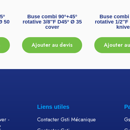
5°
Buse combi 90°+45°
Buse combi 
Ø 50
rotative 3/8″F D45° Ø 35
rotative 1/2″F
cover
knive
s
Ajouter au devis
Ajouter au
Liens utiles
P
er -
Contacter Gsti Mécanique
Gs
Z