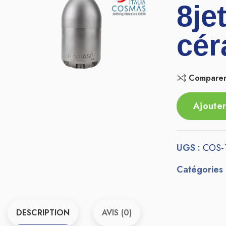
8je
cér
Compare
Ajouter
UGS :
COS-
Catégories
DESCRIPTION
AVIS (0)