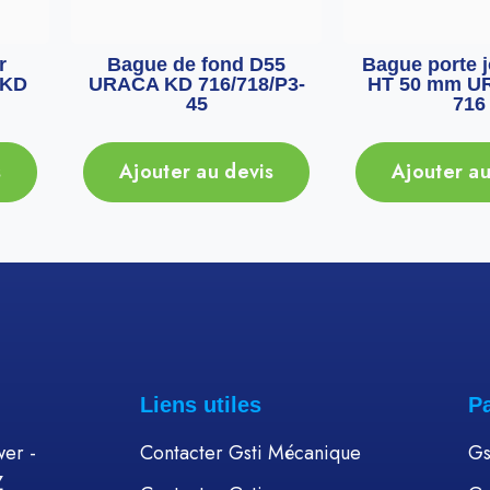
r
Bague de fond D55
Bague porte j
 KD
URACA KD 716/718/P3-
HT 50 mm U
45
716
s
Ajouter au devis
Ajouter au
Liens utiles
P
er -
Contacter Gsti Mécanique
Gs
Z