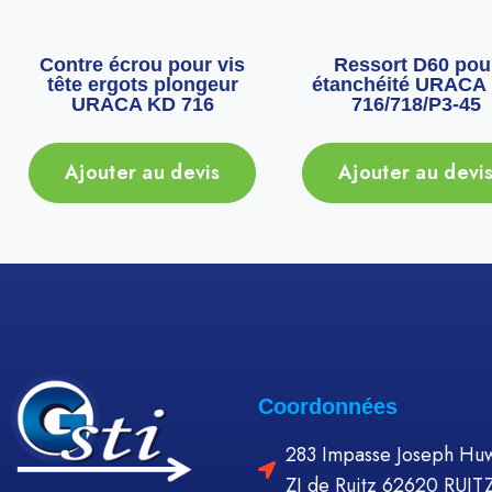
Contre écrou pour vis
Ressort D60 pou
tête ergots plongeur
étanchéité URACA
URACA KD 716
716/718/P3-45
Ajouter au devis
Ajouter au devi
Coordonnées
283 Impasse Joseph Huw
ZI de Ruitz 62620 RUIT