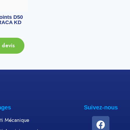
oints D50
Piece intermédiaire
Adapta
RACA KD
pour clapet URACA KD
716
Ajou
 devis
Ajouter au devis
ages
Suivez-nous
ti Mécanique