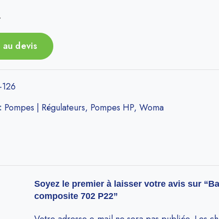
r
 au devis
-126
 :
Pompes | Régulateurs
,
Pompes HP
,
Woma
Soyez le premier à laisser votre avis sur “B
composite 702 P22”