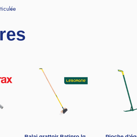
ticulée
ires
Balai grattoir Batipro lg
Pioche d’ég