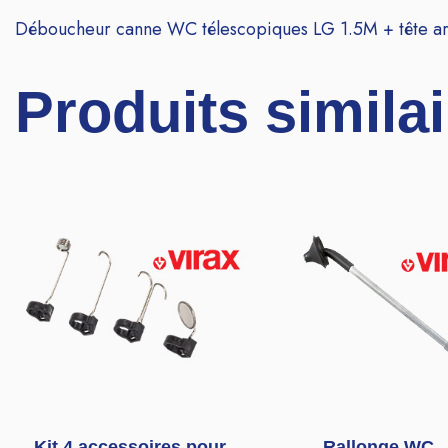
Déboucheur canne WC télescopiques LG 1.5M + tête ar
Produits simila
Kit 4 accessoires pour
Rallonge WC