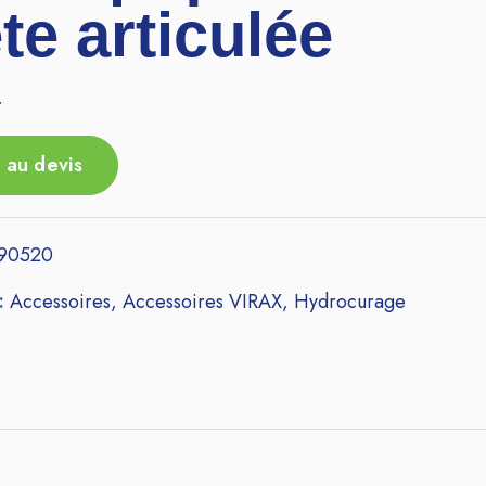
ête articulée
r
 au devis
290520
 :
Accessoires
,
Accessoires VIRAX
,
Hydrocurage