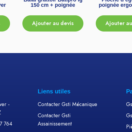
ver
150 cm + poignée
poignée erg
s
Ajouter au devis
Ajouter au
Liens utiles
P
er -
Contacter Gsti Mécanique
Gs
Z
Contacter Gsti
Gs
57 764
Assainissement
Pi