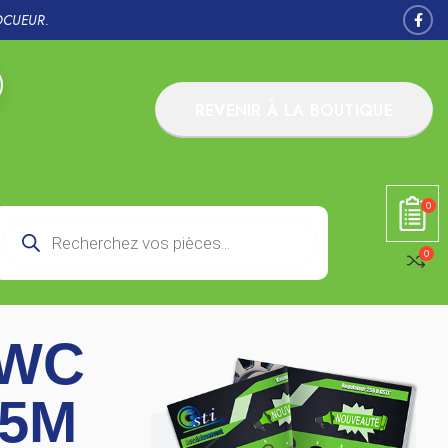
OCUEUR.
REVENIR À LA BOUTIQUE
0
0
 WC
.5M