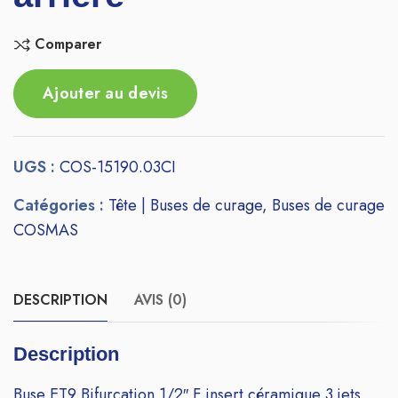
Comparer
Ajouter au devis
UGS :
COS-15190.03CI
Catégories :
Tête | Buses de curage
,
Buses de curage
COSMAS
DESCRIPTION
AVIS (0)
Description
Buse ET9 Bifurcation 1/2″ F insert céramique 3 jets