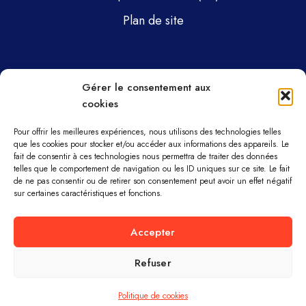
Plan de site
Pages
Gérer le consentement aux
cookies
Gsti Mécanique
Gsti Assainissement
Pour offrir les meilleures expériences, nous utilisons des technologies telles
que les cookies pour stocker et/ou accéder aux informations des appareils. Le
fait de consentir à ces technologies nous permettra de traiter des données
Pièces détachées
telles que le comportement de navigation ou les ID uniques sur ce site. Le fait
de ne pas consentir ou de retirer son consentement peut avoir un effet négatif
Parc machines
sur certaines caractéristiques et fonctions.
À propos
Accepter
Refuser
GSTI MÉCANIQUE ET ASSAINISSEMENT ©
TOUS DROITS RÉSERVÉS.
Politique de cookies