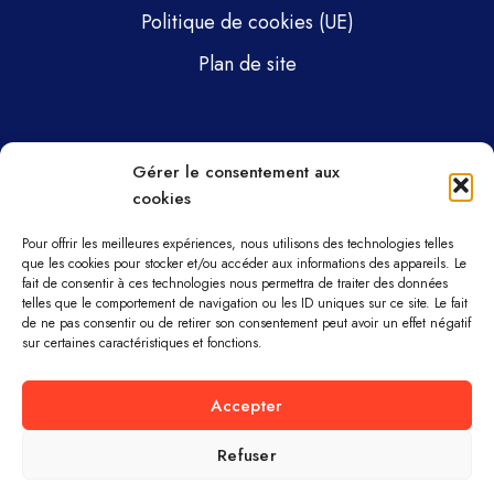
Politique de cookies (UE)
Plan de site
Pages
Gérer le consentement aux
cookies
Gsti Mécanique
Gsti Assainissement
Pour offrir les meilleures expériences, nous utilisons des technologies telles
que les cookies pour stocker et/ou accéder aux informations des appareils. Le
fait de consentir à ces technologies nous permettra de traiter des données
Pièces détachées
telles que le comportement de navigation ou les ID uniques sur ce site. Le fait
de ne pas consentir ou de retirer son consentement peut avoir un effet négatif
Parc machines
sur certaines caractéristiques et fonctions.
À propos
Accepter
Refuser
GSTI MÉCANIQUE ET ASSAINISSEMENT ©