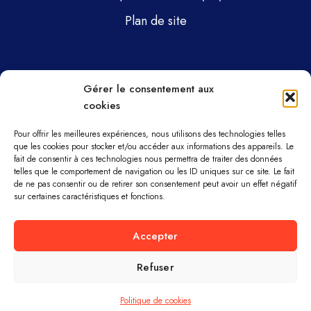
Plan de site
Pages
Gérer le consentement aux
cookies
Gsti Mécanique
Gsti Assainissement
Pour offrir les meilleures expériences, nous utilisons des technologies telles
que les cookies pour stocker et/ou accéder aux informations des appareils. Le
fait de consentir à ces technologies nous permettra de traiter des données
Pièces détachées
telles que le comportement de navigation ou les ID uniques sur ce site. Le fait
de ne pas consentir ou de retirer son consentement peut avoir un effet négatif
Parc machines
sur certaines caractéristiques et fonctions.
À propos
Accepter
Refuser
GSTI MÉCANIQUE ET ASSAINISSEMENT ©
TOUS DROITS RÉSERVÉS.
Politique de cookies