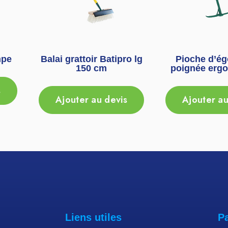
mpe
Balai grattoir Batipro lg
Pioche d’ég
150 cm
poignée erg
s
Ajouter au devis
Ajouter au
Liens utiles
P