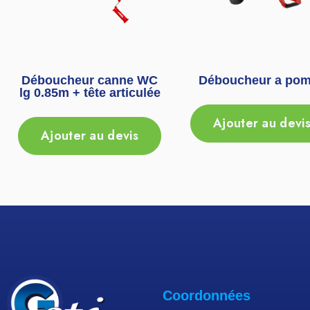
Déboucheur canne WC
Déboucheur a po
lg 0.85m + tête articulée
Ajouter au devi
Ajouter au devis
Coordonnées