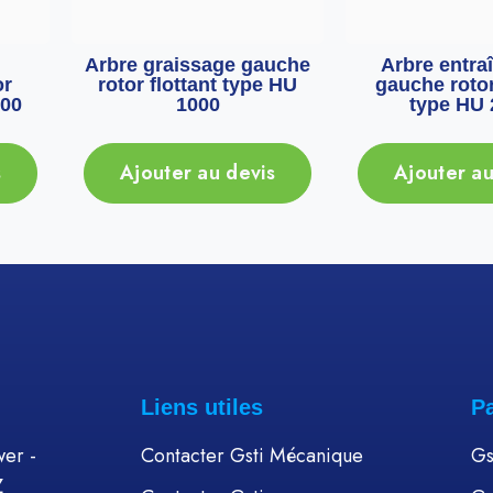
Arbre graissage gauche
Arbre entra
or
rotor flottant type HU
gauche rotor
000
1000
type HU 
s
Ajouter au devis
Ajouter au
Liens utiles
P
er -
Contacter Gsti Mécanique
Gs
Z