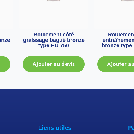
Roulement côté
Roulement
onze
graissage bagué bronze
entraînemen
type HU 750
bronze type
s
Ajouter au devis
Ajouter au
Liens utiles
P