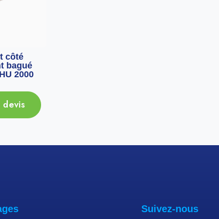
 côté
Arbre graissage droit
Arbre 
t bagué
rotor flottant type HU
bagué 
 HU 2000
1000
 devis
Ajouter au devis
Ajou
ages
Suivez-nous