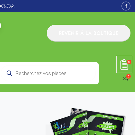
OCUEUR.
REVENIR À LA BOUTIQUE
0
0
é