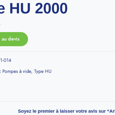
e HU 2000
r
 au devis
1-014
 :
Pompes à vide
,
Type HU
Soyez le premier à laisser votre avis sur “A