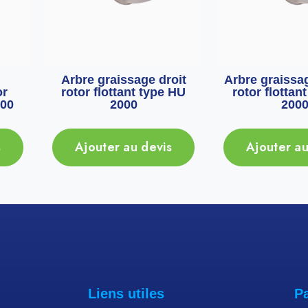
Arbre graissage droit
Arbre graissa
or
rotor flottant type HU
rotor flottan
000
2000
200
s
Ajouter au devis
Ajouter au
Liens utiles
P