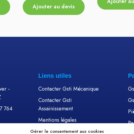
Ajouter au
s
Ajouter au devis
Liens utiles
P
er -
Contacter Gsti Mécanique
Gs
Z
Contacter Gsti
Gs
57 764
Assainissement
Pi
Mentions légales
Pa
Politique de cookies (UE)
Gérer le consentement aux cookies