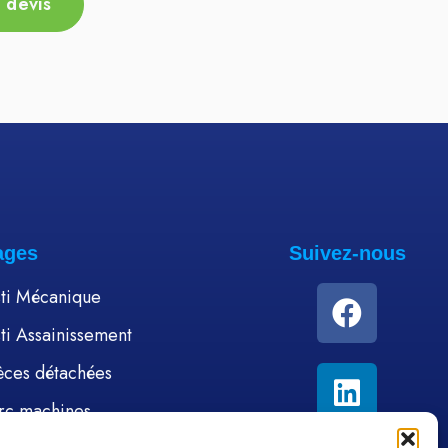
 devis
Ajou
Ajouter au devis
ages
Suivez-nous
ti Mécanique
ti Assainissement
èces détachées
rc machines