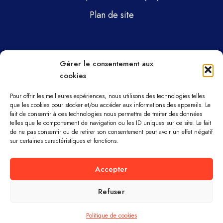
Plan de site
Pages
Gérer le consentement aux
cookies
Gsti Mécanique
Gsti Assainissement
Pour offrir les meilleures expériences, nous utilisons des technologies telles
que les cookies pour stocker et/ou accéder aux informations des appareils. Le
fait de consentir à ces technologies nous permettra de traiter des données
Pièces détachées
telles que le comportement de navigation ou les ID uniques sur ce site. Le fait
de ne pas consentir ou de retirer son consentement peut avoir un effet négatif
Parc machines
sur certaines caractéristiques et fonctions.
À propos
Accepter
Refuser
GSTI MÉCANIQUE ET ASSAINISSEMENT ©
TOUS DROITS RÉSERVÉS.
Politique de cookies