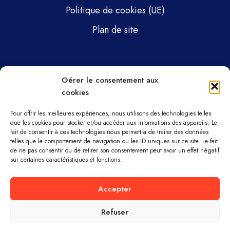
Politique de cookies (UE)
Plan de site
Pages
Gérer le consentement aux
cookies
Gsti Mécanique
Gsti Assainissement
Pour offrir les meilleures expériences, nous utilisons des technologies telles
que les cookies pour stocker et/ou accéder aux informations des appareils. Le
fait de consentir à ces technologies nous permettra de traiter des données
Pièces détachées
telles que le comportement de navigation ou les ID uniques sur ce site. Le fait
de ne pas consentir ou de retirer son consentement peut avoir un effet négatif
Parc machines
sur certaines caractéristiques et fonctions.
À propos
Accepter
Refuser
GSTI MÉCANIQUE ET ASSAINISSEMENT ©