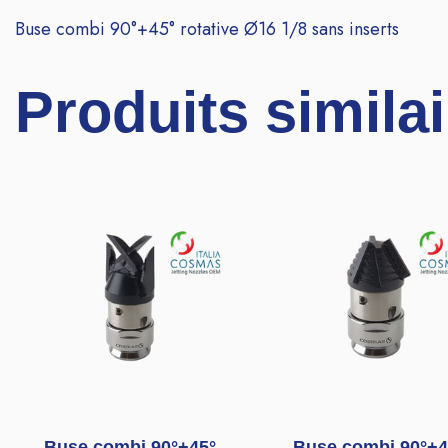
Buse combi 90°+45° rotative Ø16 1/8 sans inserts
Produits simila
Buse combi 90°+45°
Buse combi 90°+4