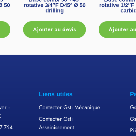
Ø 50
rotative 3/4″F D45° Ø 50
rotative 1/2″F
drilling
carbi
s
Ajouter au devis
Ajouter au
Liens utiles
P
er -
Contacter Gsti Mécanique
Gs
Z
Contacter Gsti
Gs
57 764
Assainissement
Pi