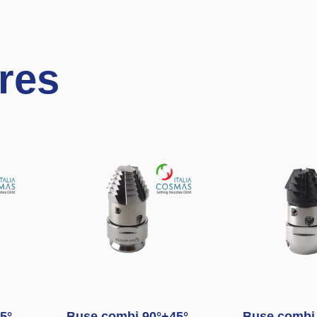
ires
5°
Buse combi 90°+45°
Buse combi 