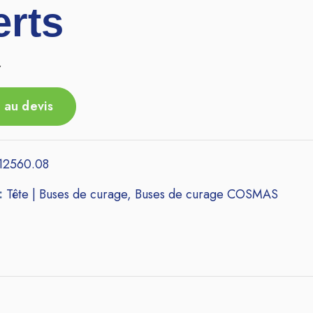
erts
r
 au devis
12560.08
 :
Tête | Buses de curage
,
Buses de curage COSMAS