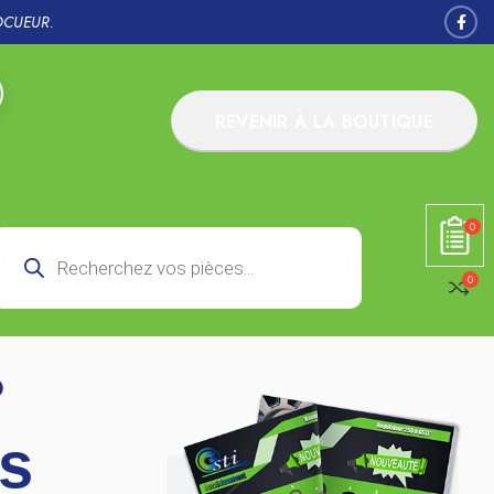
OCUEUR.
REVENIR À LA BOUTIQUE
0
0
°
ns