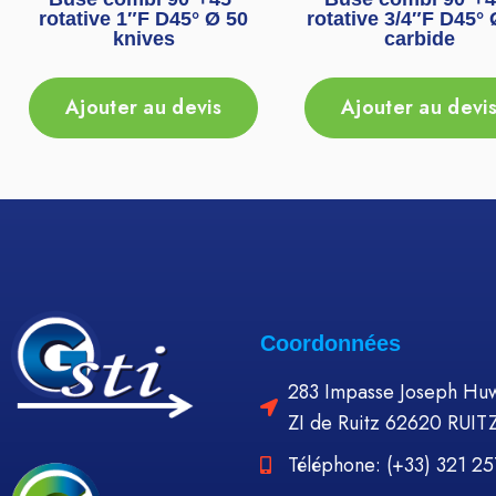
rotative 1″F D45° Ø 50
rotative 3/4″F D45° 
knives
carbide
Ajouter au devis
Ajouter au devi
Coordonnées
283 Impasse Joseph Huw
ZI de Ruitz 62620 RUIT
Téléphone: (+33) 321 2