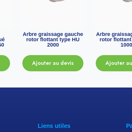
Arbre graissage gauche
Arbre graissa
ué
rotor flottant type HU
rotor flottan
50
2000
100
s
Ajouter au devis
Ajouter au
Liens utiles
P