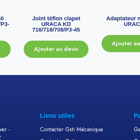
50
Joint téflon clapet
Adaptateur 
P3-
URACA KD
URAC
716/718/708/P3-45
Ajouter au
s
Ajouter au devis
Liens utiles
P
er -
Contacter Gsti Mécanique
Gs
Z