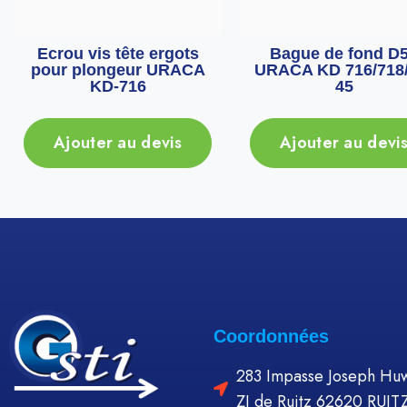
Ecrou vis tête ergots
Bague de fond D
pour plongeur URACA
URACA KD 716/718/
KD-716
45
Ajouter au devis
Ajouter au devi
Coordonnées
283 Impasse Joseph Huw
ZI de Ruitz 62620 RUIT