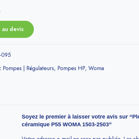
r
 au devis
-095
 :
Pompes | Régulateurs
,
Pompes HP
,
Woma
Soyez le premier à laisser votre avis sur “P
céramique P55 WOMA 1503-2503”