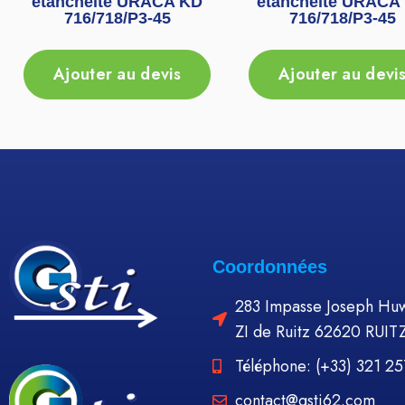
étanchéité URACA KD
étanchéité URACA
716/718/P3-45
716/718/P3-45
Ajouter au devis
Ajouter au devi
Coordonnées
283 Impasse Joseph Huw
ZI de Ruitz 62620 RUIT
Téléphone: (+33) 321 2
contact@gsti62.com