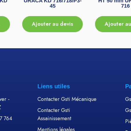
 KD
URACA KD 716/718/P3-
HT 50 mm U
45
716
s
Ajouter au devis
Ajouter au
Liens utiles
P
er -
Contacter Gsti Mécanique
Gs
Z
Contacter Gsti
Gs
57 764
Assainissement
Pi
Mentions légales