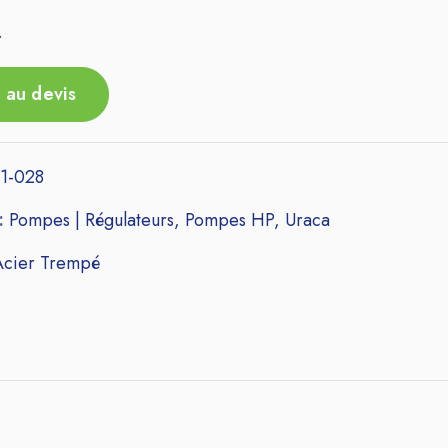
r
 au devis
1-028
 :
Pompes | Régulateurs
,
Pompes HP
,
Uraca
Acier Trempé