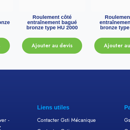
Roulement côté
Roulement
onze
entraînement bagué
entraînemen
bronze type HU 2000
bronze type
s
Ajouter au devis
Ajouter au
Liens utiles
P
er -
Contacter Gsti Mécanique
Gs
Z