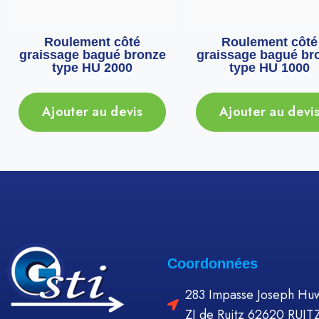
Roulement côté
Roulement côté
graissage bagué bronze
graissage bagué br
type HU 2000
type HU 1000
Ajouter au devis
Ajouter au devi
Coordonnées
283 Impasse Joseph Huw
ZI de Ruitz 62620 RUIT