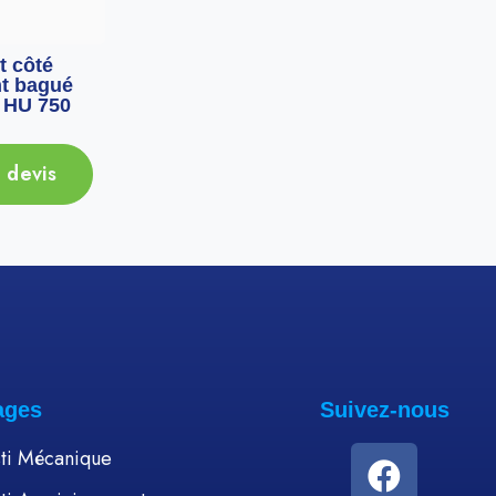
 côté
Arbre graissage droit
Arbre g
t bagué
rotor flottant type HU
rotor f
 HU 750
2000
 devis
Ajouter au devis
Ajou
ages
Suivez-nous
ti Mécanique