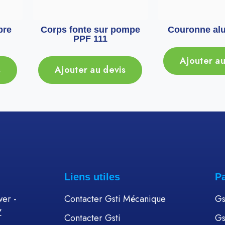
bre
Corps fonte sur pompe
Couronne alu
PPF 111
Ajouter au
s
Ajouter au devis
Liens utiles
P
er -
Contacter Gsti Mécanique
Gs
Z
Contacter Gsti
Gs