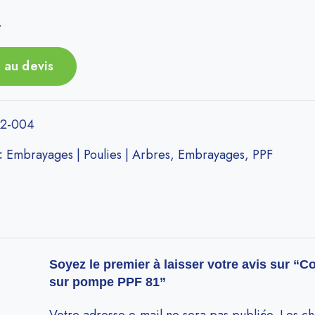
r
 au devis
2-004
 :
Embrayages | Poulies | Arbres
,
Embrayages
,
PPF
Soyez le premier à laisser votre avis sur “C
sur pompe PPF 81”