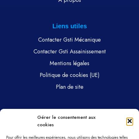
À propos
Liens utiles
Contacter Gsti Mécanique
Contacter Gsti Assainissement
Mentions légales
Politique de cookies (UE)
Plan de site
Pages
Gérer le consentement aux
cookies
Gsti Mécanique
Gsti Assainissement
Pour offrir les meilleures expériences, nous utilisons des technologies telles