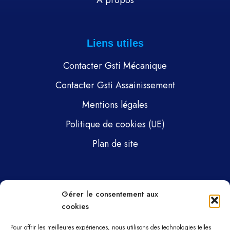
À propos
Liens utiles
Contacter Gsti Mécanique
Contacter Gsti Assainissement
Mentions légales
Politique de cookies (UE)
Plan de site
Pages
Gérer le consentement aux
cookies
Gsti Mécanique
Gsti Assainissement
Pour offrir les meilleures expériences, nous utilisons des technologies telles