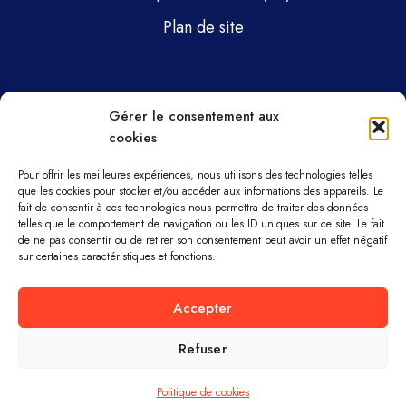
Plan de site
Pages
Gérer le consentement aux
cookies
Gsti Mécanique
Gsti Assainissement
Pour offrir les meilleures expériences, nous utilisons des technologies telles
que les cookies pour stocker et/ou accéder aux informations des appareils. Le
fait de consentir à ces technologies nous permettra de traiter des données
Pièces détachées
telles que le comportement de navigation ou les ID uniques sur ce site. Le fait
de ne pas consentir ou de retirer son consentement peut avoir un effet négatif
Parc machines
sur certaines caractéristiques et fonctions.
À propos
Accepter
Refuser
GSTI MÉCANIQUE ET ASSAINISSEMENT ©
TOUS DROITS RÉSERVÉS.
Politique de cookies