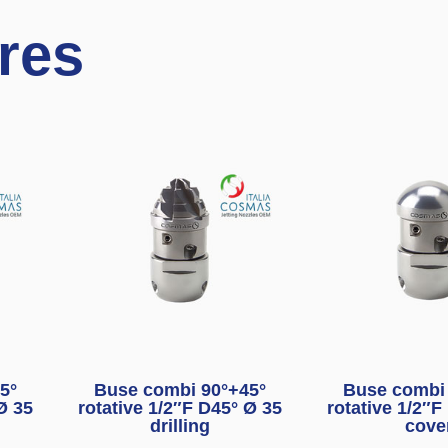
ires
5°
Buse combi 90°+45°
Buse combi 
Ø 35
rotative 1/2″F D45° Ø 35
rotative 1/2″F
drilling
cove