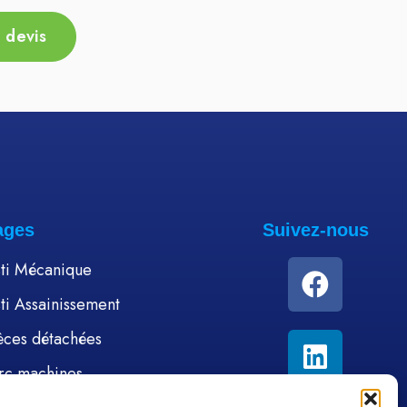
 devis
Ajouter au devis
Ajou
ages
Suivez-nous
ti Mécanique
ti Assainissement
èces détachées
rc machines