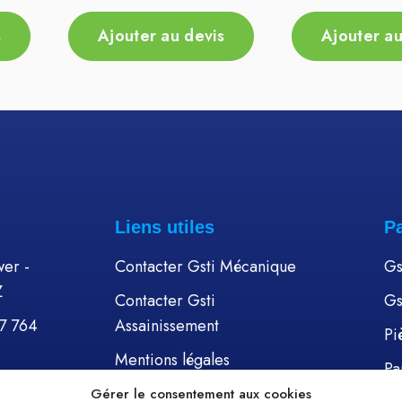
s
Ajouter au devis
Ajouter au
Liens utiles
P
er -
Contacter Gsti Mécanique
Gs
Z
Contacter Gsti
Gs
57 764
Assainissement
Pi
Mentions légales
Pa
Politique de cookies (UE)
Gérer le consentement aux cookies