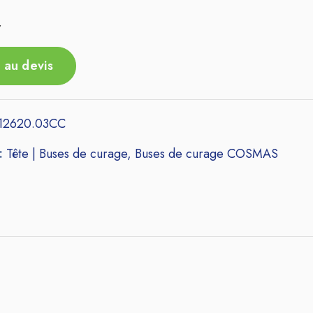
r
 au devis
12620.03CC
 :
Tête | Buses de curage
,
Buses de curage COSMAS