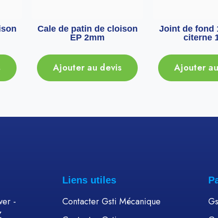
ison
Cale de patin de cloison
Joint de fond
EP 2mm
citerne 
s
Ajouter au devis
Ajouter au
Liens utiles
P
er -
Contacter Gsti Mécanique
Gs
Z