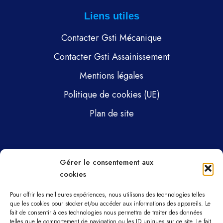
Liens utiles
Contacter Gsti Mécanique
Contacter Gsti Assainissement
Mentions légales
Politique de cookies (UE)
Plan de site
Pages
Gérer le consentement aux
cookies
Gsti Mécanique
Gsti Assainissement
Pour offrir les meilleures expériences, nous utilisons des technologies telles
que les cookies pour stocker et/ou accéder aux informations des appareils. Le
fait de consentir à ces technologies nous permettra de traiter des données
Pièces détachées
telles que le comportement de navigation ou les ID uniques sur ce site. Le fait