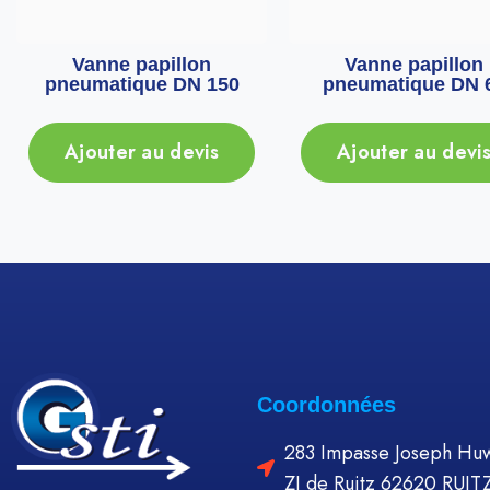
Vanne papillon
Vanne papillon
pneumatique DN 150
pneumatique DN 
Ajouter au devis
Ajouter au devi
Coordonnées
283 Impasse Joseph Huw
ZI de Ruitz 62620 RUIT