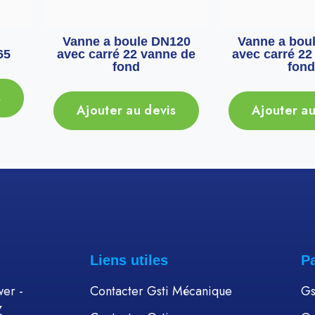
Vanne a boule DN120
Vanne a bou
65
avec carré 22 vanne de
avec carré 22
fond
fond
s
Ajouter au devis
Ajouter au
Liens utiles
P
er -
Contacter Gsti Mécanique
Gs
Z