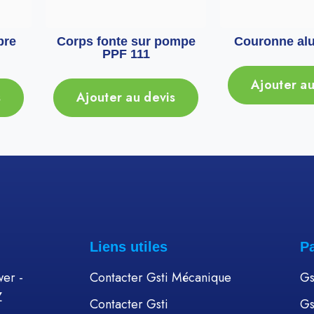
bre
Corps fonte sur pompe
Couronne alu
PPF 111
Ajouter au
s
Ajouter au devis
Liens utiles
P
er -
Contacter Gsti Mécanique
Gs
Z
Contacter Gsti
Gs