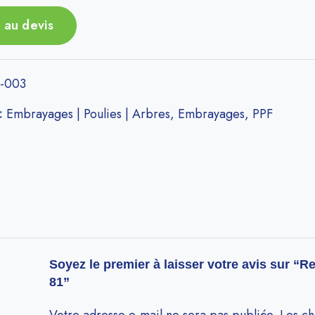
 au devis
-003
 :
Embrayages | Poulies | Arbres
,
Embrayages
,
PPF
Soyez le premier à laisser votre avis sur “R
81”