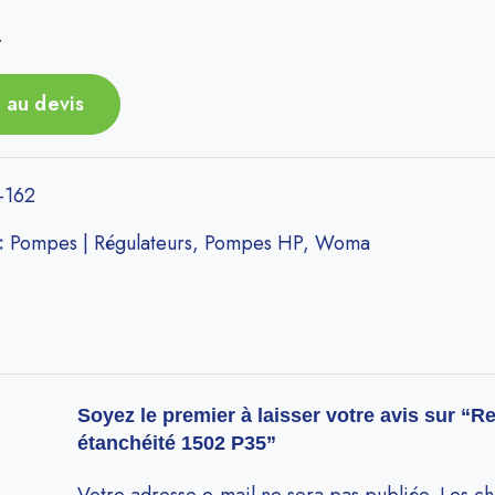
r
 au devis
-162
 :
Pompes | Régulateurs
,
Pompes HP
,
Woma
Soyez le premier à laisser votre avis sur “R
étanchéité 1502 P35”