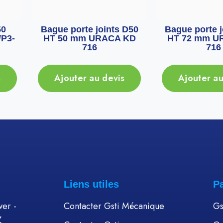
50
Bague porte joints D50
Bague porte j
P3-
HT 50 mm URACA KD
HT 72 mm U
716
716
s
Ajouter au devis
Ajouter au
Liens utiles
P
er -
Contacter Gsti Mécanique
Gs
Z