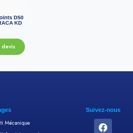
oints D50
Manchette Femelle P60
Ecrou d
RACA KD
URACA
ressor
716
Ajouter au devis
 devis
Ajou
ages
Suivez-nous
ti Mécanique