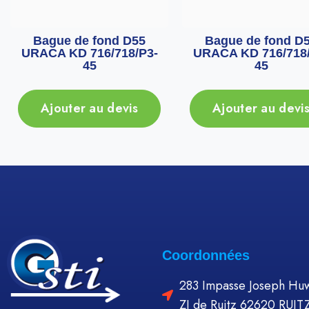
Bague de fond D55
Bague de fond D
URACA KD 716/718/P3-
URACA KD 716/718/
45
45
Ajouter au devis
Ajouter au devi
Coordonnées
283 Impasse Joseph Huw
ZI de Ruitz 62620 RUIT