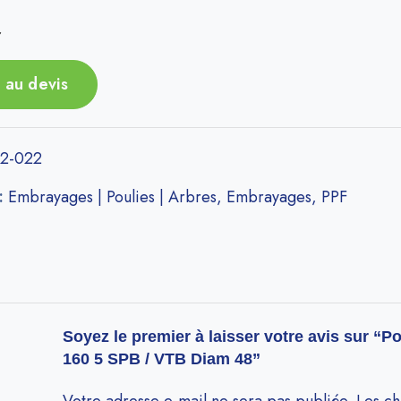
r
 au devis
2-022
 :
Embrayages | Poulies | Arbres
,
Embrayages
,
PPF
Soyez le premier à laisser votre avis sur “P
160 5 SPB / VTB Diam 48”