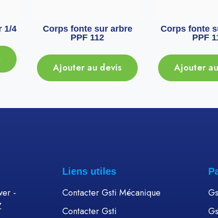
 1/4
Corps fonte sur arbre
Corps fonte 
PPF 112
PPF 1
s
Ajouter au devis
Ajouter au
Liens utiles
P
er -
Contacter Gsti Mécanique
Gs
Z
Contacter Gsti
Gs