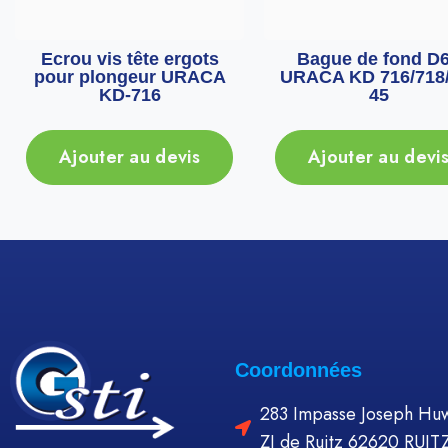
Ecrou vis tête ergots
Bague de fond D
pour plongeur URACA
URACA KD 716/718/
KD-716
45
Ajouter au devis
Ajouter au devi
Coordonnées
283 Impasse Joseph Huw
ZI de Ruitz 62620 RUIT