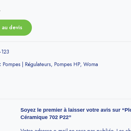
r
 au devis
-123
 :
Pompes | Régulateurs
,
Pompes HP
,
Woma
Soyez le premier à laisser votre avis sur “P
Céramique 702 P22”