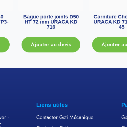
60
Bague porte joints D50
Garniture Ch
P3-
HT 72 mm URACA KD
URACA KD 71
716
45
s
Ajouter au devis
Ajouter au
Liens utiles
P
er -
Contacter Gsti Mécanique
Gs
Z