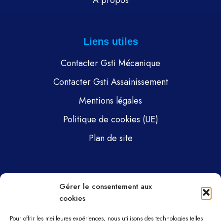
À propos
Liens utiles
Contacter Gsti Mécanique
Contacter Gsti Assainissement
Mentions légales
Politique de cookies (UE)
Plan de site
Pages
Gérer le consentement aux
cookies
Gsti Mécanique
Gsti Assainissement
Pour offrir les meilleures expériences, nous utilisons des technologies telles