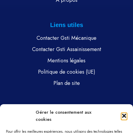
À propos
Liens utiles
Contacter Gsti Mécanique
Contacter Gsti Assainissement
Mentions légales
Politique de cookies (UE)
Plan de site
Pages
Gérer le consentement aux
cookies
Gsti Mécanique
Gsti Assainissement
Pour offrir les meilleures expériences, nous utilisons des technologies telles