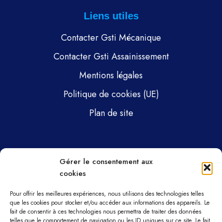
Liens utiles
Contacter Gsti Mécanique
Contacter Gsti Assainissement
Mentions légales
Politique de cookies (UE)
Plan de site
Pages
Gérer le consentement aux
cookies
Gsti Mécanique
Gsti Assainissement
Pour offrir les meilleures expériences, nous utilisons des technologies telles
que les cookies pour stocker et/ou accéder aux informations des appareils. Le
fait de consentir à ces technologies nous permettra de traiter des données
Pièces détachées
telles que le comportement de navigation ou les ID uniques sur ce site. Le fait