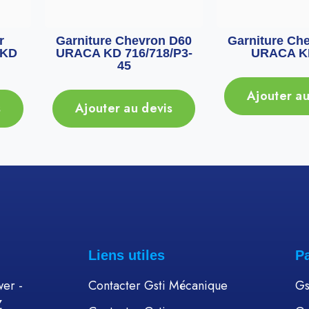
r
Garniture Chevron D60
Garniture Ch
 KD
URACA KD 716/718/P3-
URACA K
45
Ajouter au
s
Ajouter au devis
Liens utiles
P
er -
Contacter Gsti Mécanique
Gs
Z