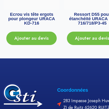
Ecrou vis tête ergots
Ressort D55 pou
pour plongeur URACA
étanchéité URACA
KD-716
716/718/P3-45
Ajouter au devis
Ajouter au devi
Coordonnées
283 Impasse Joseph Huw
ZI de Ruitz 62620 RUIT