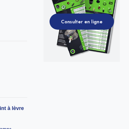
Consulter en ligne
int à lèvre