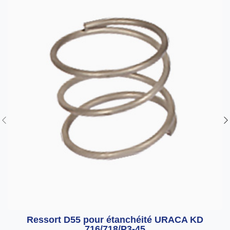
Ressort D55 pour étanchéité URACA KD
716/718/P3-45