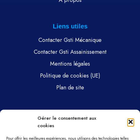
À propos
Liens utiles
Contacter Gsti Mécanique
Contacter Gsti Assainissement
Mentions légales
Politique de cookies (UE)
Plan de site
Pages
Gérer le consentement aux
cookies
Gsti Mécanique
Gsti Assainissement
Pour offrir les meilleures expériences, nous utilisons des technologies telles