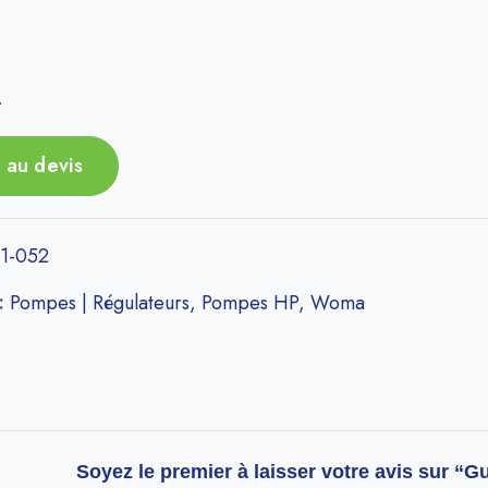
r
 au devis
1-052
 :
Pompes | Régulateurs
,
Pompes HP
,
Woma
Soyez le premier à laisser votre avis sur “G