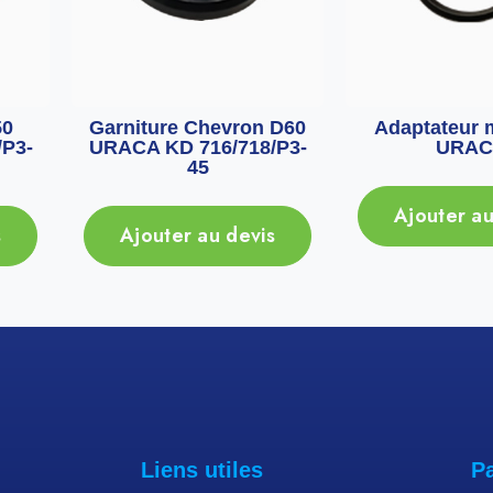
50
Garniture Chevron D60
Adaptateur 
P3-
URACA KD 716/718/P3-
URAC
45
Ajouter au
s
Ajouter au devis
Liens utiles
P