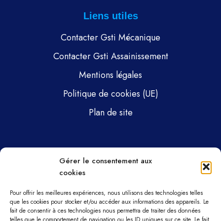
Liens utiles
Contacter Gsti Mécanique
Contacter Gsti Assainissement
Mentions légales
Politique de cookies (UE)
Plan de site
Pages
Gérer le consentement aux
cookies
Gsti Mécanique
Gsti Assainissement
Pour offrir les meilleures expériences, nous utilisons des technologies telles
que les cookies pour stocker et/ou accéder aux informations des appareils. Le
fait de consentir à ces technologies nous permettra de traiter des données
Pièces détachées
telles que le comportement de navigation ou les ID uniques sur ce site. Le fait