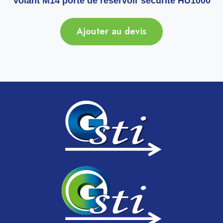
Volant M14 porte de réservoir sécurité HU1000
Ajouter au devis