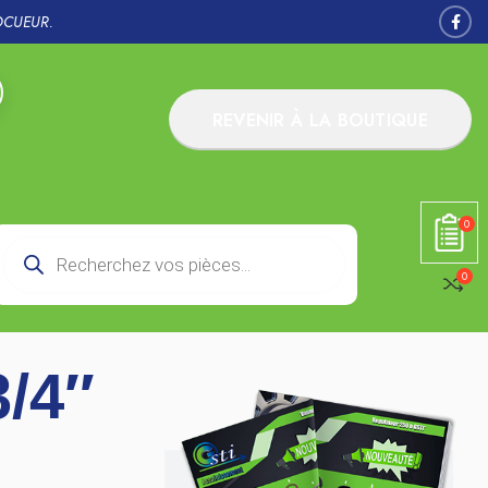
OCUEUR.
REVENIR À LA BOUTIQUE
0
0
3/4″