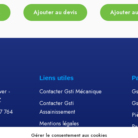
s
Ajouter au devis
Ajouter au
Liens utiles
P
er -
Contacter Gsti Mécanique
Gs
Z
Contacter Gsti
Gs
57 764
Assainissement
Pi
Mentions légales
Pa
Politique de cookies (UE)
Gérer le consentement aux cookies