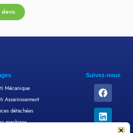
 devis
Ajouter au devis
Ajou
ages
Suivez-nous
ti Mécanique
ti Assainissement
èces détachées
rc machines