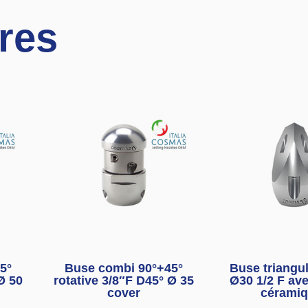
ires
5°
Buse combi 90°+45°
Buse triangul
Ø 50
rotative 3/8″F D45° Ø 35
Ø30 1/2 F ave
cover
cérami