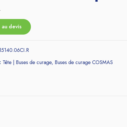
r
 au devis
15140.06CI.R
 :
Tête | Buses de curage
,
Buses de curage COSMAS