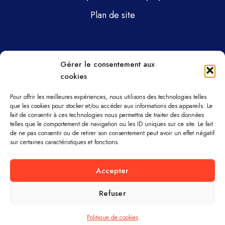
Plan de site
Pages
Gérer le consentement aux
cookies
Gsti Mécanique
Gsti Assainissement
Pour offrir les meilleures expériences, nous utilisons des technologies telles
que les cookies pour stocker et/ou accéder aux informations des appareils. Le
fait de consentir à ces technologies nous permettra de traiter des données
Pièces détachées
telles que le comportement de navigation ou les ID uniques sur ce site. Le fait
de ne pas consentir ou de retirer son consentement peut avoir un effet négatif
Parc machines
sur certaines caractéristiques et fonctions.
À propos
Accepter
Refuser
GSTI MÉCANIQUE ET ASSAINISSEMENT ©
TOUS DROITS RÉSERVÉS.
Politique de cookies