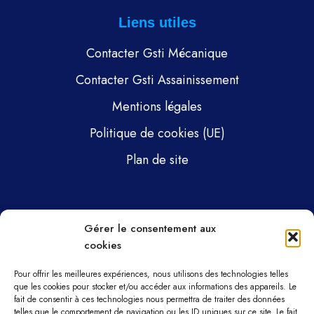
Liens utiles
Contacter Gsti Mécanique
Contacter Gsti Assainissement
Mentions légales
Politique de cookies (UE)
Plan de site
Pages
Gérer le consentement aux
cookies
Gsti Mécanique
Gsti Assainissement
Pour offrir les meilleures expériences, nous utilisons des technologies telles
que les cookies pour stocker et/ou accéder aux informations des appareils. Le
fait de consentir à ces technologies nous permettra de traiter des données
Pièces détachées
telles que le comportement de navigation ou les ID uniques sur ce site. Le fait