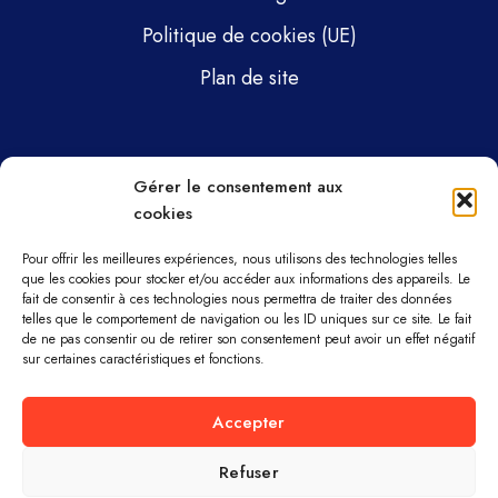
Politique de cookies (UE)
Plan de site
Pages
Gérer le consentement aux
cookies
Gsti Mécanique
Gsti Assainissement
Pour offrir les meilleures expériences, nous utilisons des technologies telles
que les cookies pour stocker et/ou accéder aux informations des appareils. Le
fait de consentir à ces technologies nous permettra de traiter des données
Pièces détachées
telles que le comportement de navigation ou les ID uniques sur ce site. Le fait
de ne pas consentir ou de retirer son consentement peut avoir un effet négatif
Parc machines
sur certaines caractéristiques et fonctions.
À propos
Accepter
Refuser
GSTI MÉCANIQUE ET ASSAINISSEMENT ©