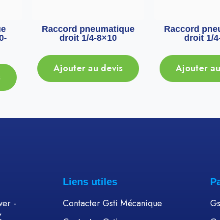
ue
Raccord pneumatique
Raccord pne
0-
droit 1/4-8×10
droit 1/
Ajouter au devis
Ajouter au
s
Liens utiles
P
er -
Contacter Gsti Mécanique
Gs
Z