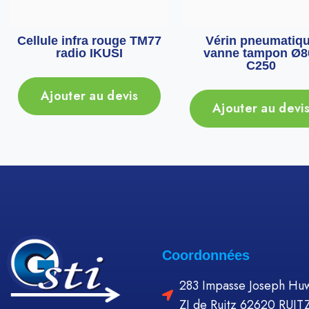
Cellule infra rouge TM77
Vérin pneumatiq
radio IKUSI
vanne tampon Ø8
C250
Ajouter au devis
Ajouter au devi
Coordonnées
283 Impasse Joseph Huw
ZI de Ruitz 62620 RUIT