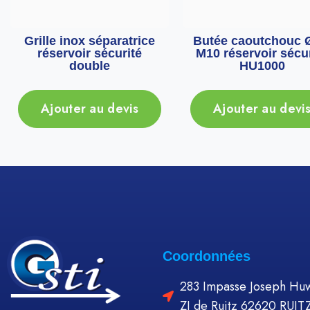
Grille inox séparatrice
Butée caoutchouc 
réservoir sécurité
M10 réservoir sécur
double
HU1000
Ajouter au devis
Ajouter au devi
Coordonnées
283 Impasse Joseph Huw
ZI de Ruitz 62620 RUIT