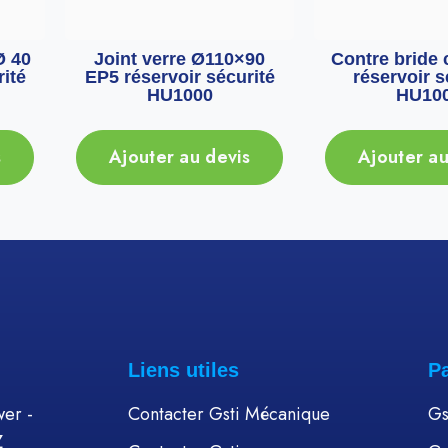
Ø 40
Joint verre Ø110×90
Contre bride 
ité
EP5 réservoir sécurité
réservoir s
HU1000
HU10
s
Ajouter au devis
Ajouter au
Liens utiles
P
er -
Contacter Gsti Mécanique
Gs
Z