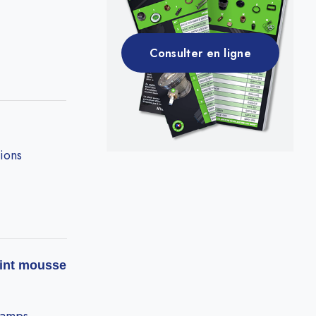
Consulter en ligne
tions
oint mousse