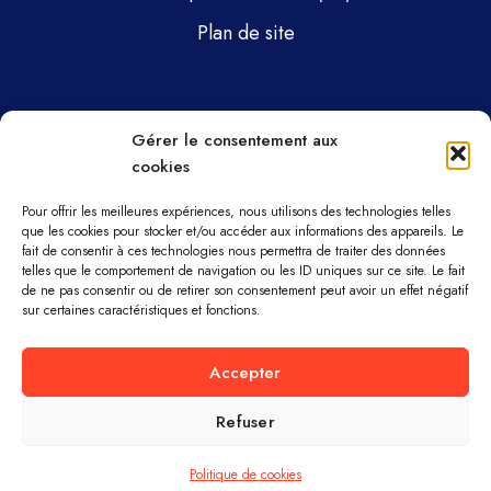
Plan de site
Pages
Gérer le consentement aux
cookies
Gsti Mécanique
Gsti Assainissement
Pour offrir les meilleures expériences, nous utilisons des technologies telles
que les cookies pour stocker et/ou accéder aux informations des appareils. Le
fait de consentir à ces technologies nous permettra de traiter des données
Pièces détachées
telles que le comportement de navigation ou les ID uniques sur ce site. Le fait
de ne pas consentir ou de retirer son consentement peut avoir un effet négatif
Parc machines
sur certaines caractéristiques et fonctions.
À propos
Accepter
Refuser
GSTI MÉCANIQUE ET ASSAINISSEMENT ©
TOUS DROITS RÉSERVÉS.
Politique de cookies