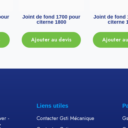
pour
Joint de fond 1700 pour
Joint de fond
citerne 1800
citerne 
s
Ajouter au devis
Ajouter au
Liens utiles
P
er -
Contacter Gsti Mécanique
Gs
Z